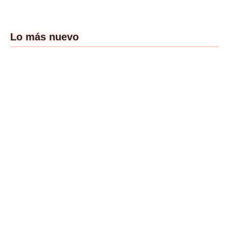
Lo más nuevo
Un cine que nos
dibuje más:
Atraco: Poner el
entrevista a Gal S.
concepto por encima