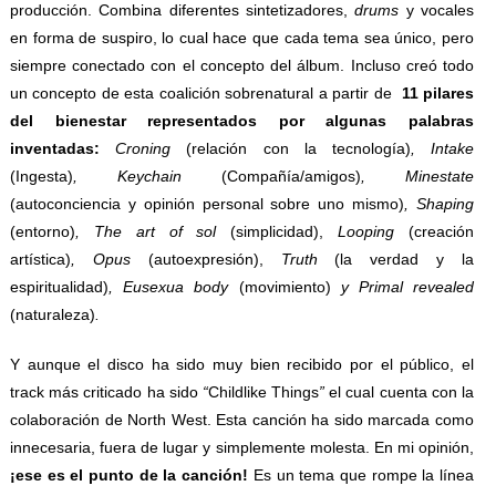
producción. Combina diferentes sintetizadores,
drums
y vocales
en forma de suspiro, lo cual hace que cada tema sea único, pero
siempre conectado con el concepto del álbum. Incluso creó todo
un concepto de esta coalición sobrenatural a partir de
11 pilares
del bienestar representados por algunas palabras
inventadas:
Croning
(relación con la tecnología)
, Intake
(Ingesta)
, Keychain
(Compañía/amigos)
, Minestate
(autoconciencia y opinión personal sobre uno mismo)
, Shaping
(entorno)
, The art of sol
(simplicidad),
Looping
(creación
artística)
, Opus
(autoexpresión),
Truth
(la verdad y la
espiritualidad)
, Eusexua body
(movimiento)
y Primal revealed
(naturaleza)
.
Y aunque el disco ha sido muy bien recibido por el público, el
track más criticado ha sido
“
Childlike Things
”
el cual cuenta con la
colaboración de North West. Esta canción ha sido marcada como
innecesaria, fuera de lugar y simplemente molesta. En mi opinión,
¡ese es el punto de la canción!
Es un tema que rompe la línea