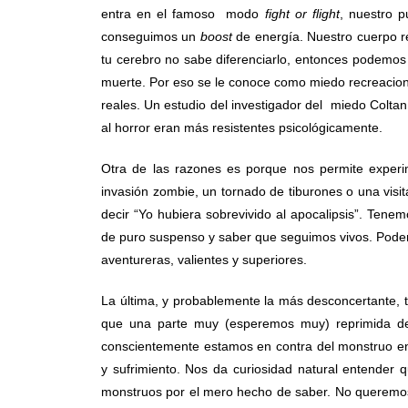
entra en el famoso modo
fight or flight
, nuestro p
conseguimos un
boost
de energía. Nuestro cuerpo 
tu cerebro no sabe diferenciarlo, entonces podemos 
muerte. Por eso se le conoce como miedo recreacion
reales. Un estudio del investigador del miedo Colta
al horror eran más resistentes psicológicamente.
Otra de las razones es porque nos permite experi
invasión zombie, un tornado de tiburones o una visi
decir “Yo hubiera sobrevivido al apocalipsis”. Tene
de puro suspenso y saber que seguimos vivos. Pode
aventureras, valientes y superiores.
La última, y probablemente la más desconcertante, t
que una parte muy (esperemos muy) reprimida de
conscientemente estamos en contra del monstruo en
y sufrimiento. Nos da curiosidad natural entender 
monstruos por el mero hecho de saber. No queremos