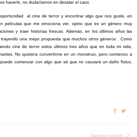
mos hacerlo, no dudaríamos en desatar el caos.
ortunidad al cine de terror y encontrar algo que nos guste, en
o son películas que me emociona ver, opino que es un género muy
aciones y traer historias frescas. Además, en los últimos años las
e, trayendo una mejor propuesta que muchos otros géneros . Como
endo cine de terror estos últimos tres años que en toda mi vida,
inantes. No quisiera convertirme en un monstruo, pero comienzo a
s puede comenzar con algo que sé que no causará un daño físico,
Siguiente artículo