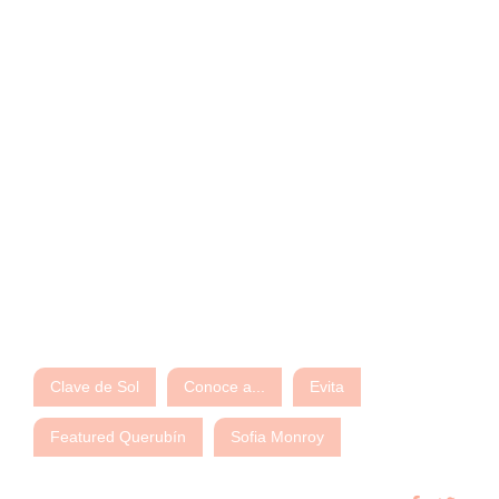
Clave de Sol
Conoce a...
Evita
Featured Querubín
Sofia Monroy