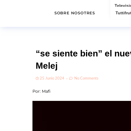
Televisi
SOBRE NOSOTRES
Tuttifrut
“se siente bien” el nu
Melej
25 Junio 2024
No Comments
Por: Mafi