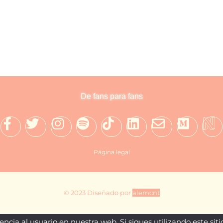
ego.
De fans para fans
Página legal
© 2023 Diseñado por
alemcnt
ncia al usuario en nuestra web. Si sigues utilizando este si