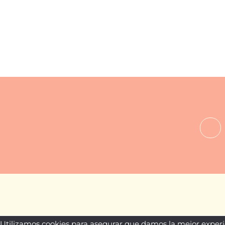
Gal S. Castellanos
Utilizamos cookies para asegurar que damos la mejor experie