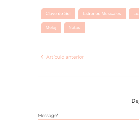
Clave de Sol
Estrenos Musicales
Lu
Melej
Notas
Artículo anterior
De
Message
*