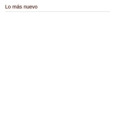
Lo más nuevo
Un cine que nos
Atraco: Poner el
dibuje más: entrevista
concepto por encima
a Gal S. Castellanos
del ego.