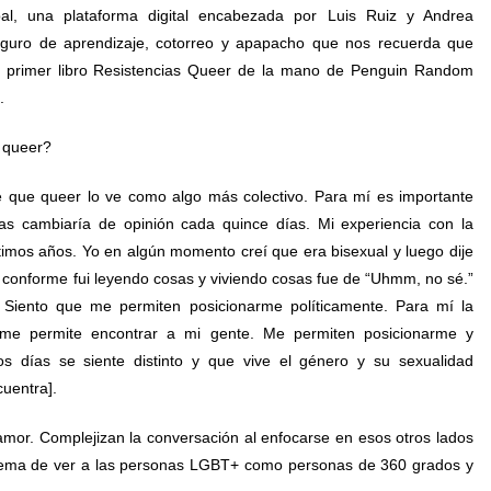
l, una plataforma digital encabezada por Luis Ruiz y Andrea
eguro de aprendizaje, cotorreo y apapacho que nos recuerda que
u primer libro Resistencias Queer de la mano de Penguin Random
.
 queer?
ce que queer lo ve como algo más colectivo. Para mí es importante
as cambiaría de opinión cada quince días. Mi experiencia con la
timos años. Yo en algún momento creí que era bisexual y luego dije
 conforme fui leyendo cosas y viviendo cosas fue de “Uhmm, no sé.”
Siento que me permiten posicionarme políticamente. Para mí la
e me permite encontrar a mi gente. Me permiten posicionarme y
os días se siente distinto y que vive el género y su sexualidad
cuentra].
amor. Complejizan la conversación al enfocarse en esos otros lados
ema de ver a las personas LGBT+ como personas de 360 grados y