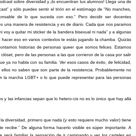
podcast sobre diversidad y ¡lo encuentran tus alumnos! Llega una de
ast” y sólo puedes sentir el tirón en el estómago de “No manches,
onsable de lo que suceda con eso.” Pero decidir ser docentes
es una manera de resistencia y es de diario. Cada que nos paramos
 voy a quitar mi sticker de la bandera bisexual ni nada” y a algunas
l hacer eso en varios contextos te estás jugando la chamba. Quizás
contamos historias de personas queer que somos felices. Estamos
clóset, pero de las personas a las que corrieron de la casa por salir
que ya no habla con su familia. Ver esos casos de éxito, de felicidad,
 ellos no saben que son parte de la resistencia. Probablemente no
 en la marcha LGBT+ o lo que puede representar para las personas
 las infancias sepan que lo hetero-cis no es lo único que hay allá
la diversidad, primero que nada (y esto requiere mucho valor) tiene
te recibe.” De alguna forma hacerlo visible es súper importante. A
erá familiar la sensación de ir caminando y ver los carteles en