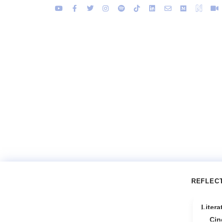
REFLEC
Litera
Cin