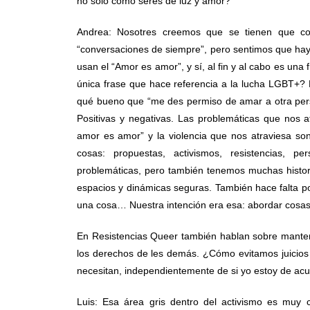
no solo como seres de luz y amor?
Andrea: Nosotres creemos que se tienen que com
“conversaciones de siempre”, pero sentimos que ha
usan el “Amor es amor”, y sí, al fin y al cabo es una
única frase que hace referencia a la lucha LGBT+? 
qué bueno que “me des permiso de amar a otra pers
Positivas y negativas. Las problemáticas que nos a
amor es amor” y la violencia que nos atraviesa so
cosas: propuestas, activismos, resistencias, 
problemáticas, pero también tenemos muchas histo
espacios y dinámicas seguras. También hace falta po
una cosa… Nuestra intención era esa: abordar cosas
En Resistencias Queer también hablan sobre manten
los derechos de les demás. ¿Cómo evitamos juicios 
necesitan, independientemente de si yo estoy de ac
Luis: Esa área gris dentro del activismo es muy