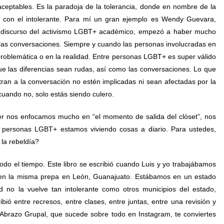
ceptables. Es la paradoja de la tolerancia, donde en nombre de la
s con el intolerante. Para mí un gran ejemplo es Wendy Guevara,
l discurso del activismo LGBT+ académico, empezó a haber mucho
las conversaciones. Siempre y cuando las personas involucradas en
problemática o en la realidad. Entre personas LGBT+ es super válido
que las diferencias sean rudas, así como las conversaciones. Lo que
ran a la conversación no estén implicadas ni sean afectadas por la
cuando no, solo estás siendo culero.
r nos enfocamos mucho en “el momento de salida del clóset”, nos
personas LGBT+ estamos viviendo cosas a diario. Para ustedes,
 la rebeldía?
do el tiempo. Este libro se escribió cuando Luis y yo trabajábamos
en la misma prepa en León, Guanajuato. Estábamos en un estado
 no la vuelve tan intolerante como otros municipios del estado,
bió entre recresos, entre clases, entre juntas, entre una revisión y
Abrazo Grupal, que sucede sobre todo en Instagram, te conviertes