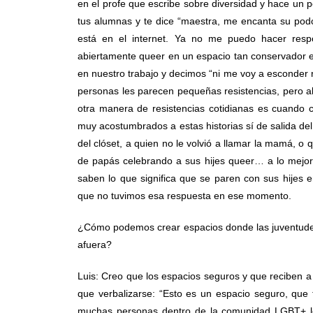
en el profe que escribe sobre diversidad y hace un 
tus alumnas y te dice “maestra, me encanta su podc
está en el internet. Ya no me puedo hacer resp
abiertamente queer en un espacio tan conservador 
en nuestro trabajo y decimos “ni me voy a esconder ni
personas les parecen pequeñas resistencias, pero a
otra manera de resistencias cotidianas es cuando 
muy acostumbrados a estas historias sí de salida del 
del clóset, a quien no le volvió a llamar la mamá, o 
de papás celebrando a sus hijes queer… a lo mejor
saben lo que significa que se paren con sus hijes
que no tuvimos esa respuesta en ese momento.
¿Cómo podemos crear espacios donde las juventudes y
afuera?
Luis: Creo que los espacios seguros y que reciben a 
que verbalizarse: “Esto es un espacio seguro, que 
muchas personas dentro de la comunidad LGBT+ le s