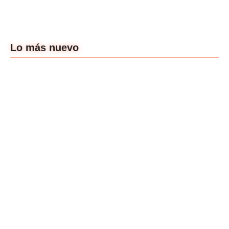
Lo más nuevo
Un cine que nos
dibuje más:
Atraco: Poner el