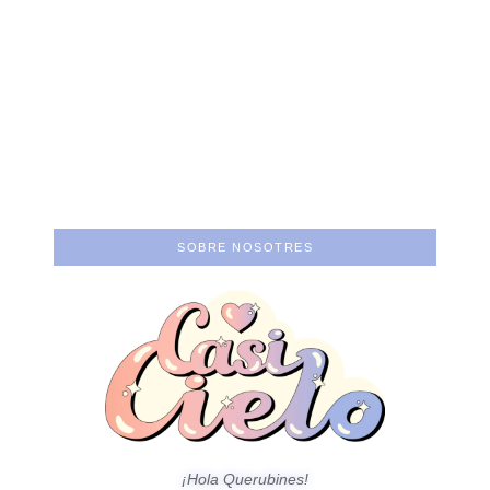
Un cine que nos
dibuje más:
Atraco: Poner el
entrevista a Gal S.
concepto por encima
Castellanos
del ego.
SOBRE NOSOTRES
¡Hola Querubines!