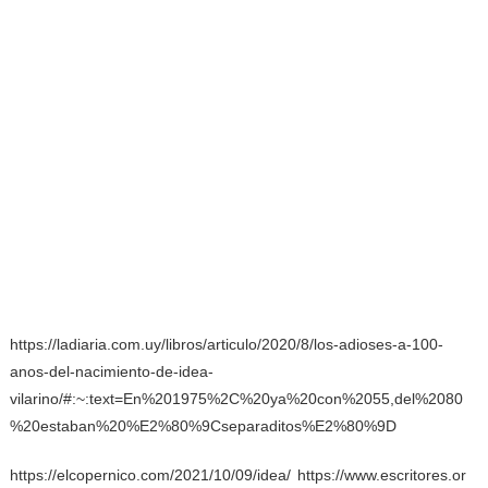
https://ladiaria.com.uy/libros/articulo/2020/8/los-adioses-a-100-
anos-del-nacimiento-de-idea-
vilarino/#:~:text=En%201975%2C%20ya%20con%2055,del%2080
%20estaban%20%E2%80%9Cseparaditos%E2%80%9D
https://elcopernico.com/2021/10/09/idea/
https://www.escritores.or