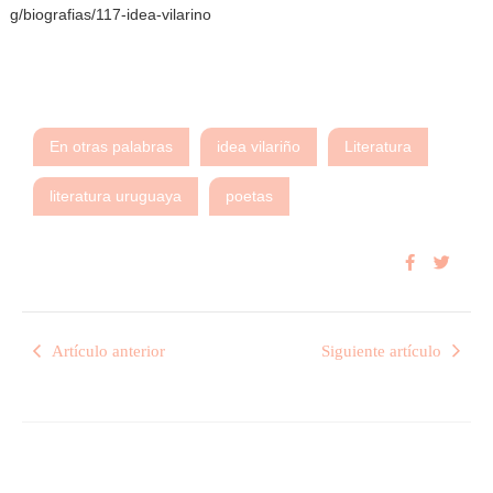
g/biografias/117-idea-vilarino
En otras palabras
idea vilariño
Literatura
literatura uruguaya
poetas
Artículo anterior
Siguiente artículo