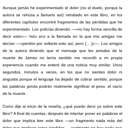
Aunque jamás he experimentado el dolor (no el duelo, porque la
autora se rehúsa a llamarlo así) retratado en este libro, en los
diferentes capítulos encontré fragmentos de las pérdidas que he
experimentado. Los policías diciendo —«no hay forma sencilla de
decir esto»— hizo eco a la llamada en la que mis amigas me
decían —«perdón por soltarte esto así, pero [….]»—. Los amigos
de la autora diciendo que el mensaje que les avisaba de la
muerte de James no tenía sentido me recordó a mi propia
experiencia cuando me enteré de una noticia muy similar. Unos
segundos, minutos a veces, en los que no sientes dolor ni
angustia porque el lenguaje ha dejado de cobrar sentido, porque
las palabras jamás podrán realmente significar el peso, el vacío
de la muerte.
Como dije al inicio de la reseña, ¿qué puedo decir yo sobre este
libro? A final de cuentas, después de intentar poner en palabras el
dolor que implica leer este libro —un fragmento nada más del
dolor que implican estas pérdidas—, realmente no hay nada que