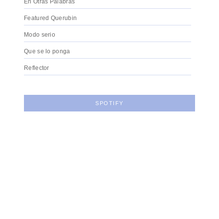
En Otras Palabras
Featured Querubin
Modo serio
Que se lo ponga
Reflector
SPOTIFY