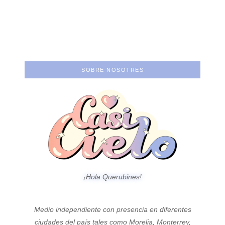
dibuje más:
Atraco: Poner el
entrevista a Gal S.
concepto por encima
Castellanos
del ego.
SOBRE NOSOTRES
¡Hola Querubines!
Medio independiente con presencia en diferentes
ciudades del país tales como Morelia, Monterrey,