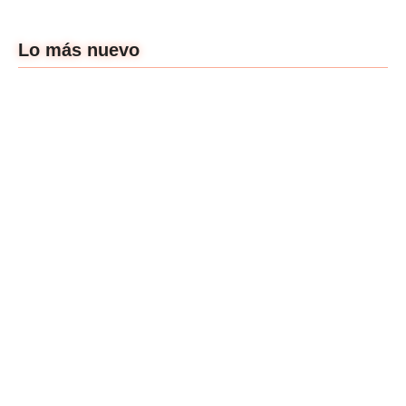
Lo más nuevo
Un cine que nos
dibuje más:
Atraco: Poner el
entrevista a Gal S.
concepto por encima
Castellanos
del ego.