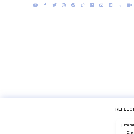
REFLEC
Litera
Cin