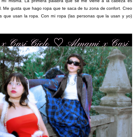
 mí misma. La primera palabra que se me viene a la cabeza es
. Me gusta que hago ropa que te saca de tu zona de confort. Creo
s que usan la ropa. Con mi ropa (las personas que la usan y yo)