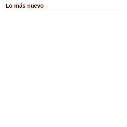
Lo más nuevo
Un cine que nos
dibuje más:
Atraco: Poner el
entrevista a Gal S.
concepto por encima
Castellanos
del ego.