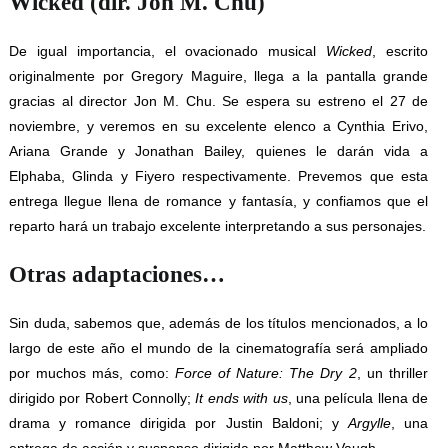
Wicked (dir. Jon M. Chu)
De igual importancia, el ovacionado musical
Wicked
, escrito
originalmente por Gregory Maguire, llega a la pantalla grande
gracias al director Jon M. Chu. Se espera su estreno el 27 de
noviembre, y veremos en su excelente elenco a Cynthia Erivo,
Ariana Grande y Jonathan Bailey, quienes le darán vida a
Elphaba, Glinda y Fiyero respectivamente. Prevemos que esta
entrega llegue llena de romance y fantasía, y confiamos que el
reparto hará un trabajo excelente interpretando a sus personajes.
Otras adaptaciones…
Sin duda, sabemos que, además de los títulos mencionados, a lo
largo de este año el mundo de la cinematografía será ampliado
por muchos más, como:
Force of Nature: The Dry 2
, un thriller
dirigido por Robert Connolly;
It ends with us
, una película llena de
drama y romance dirigida por Justin Baldoni; y
Argylle
, una
entrega de acción y suspenso dirigida por Matthew Vaugh.