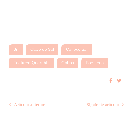
Bri
Clave de Sol
Conoce a...
Featured Querubín
Gabbs
Poe Leos
Artículo anterior
Siguiente artículo