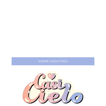
Un cine que nos
dibuje más:
Atraco: Poner el
entrevista a Gal S.
concepto por encima
Castellanos
del ego.
SOBRE NOSOTRES