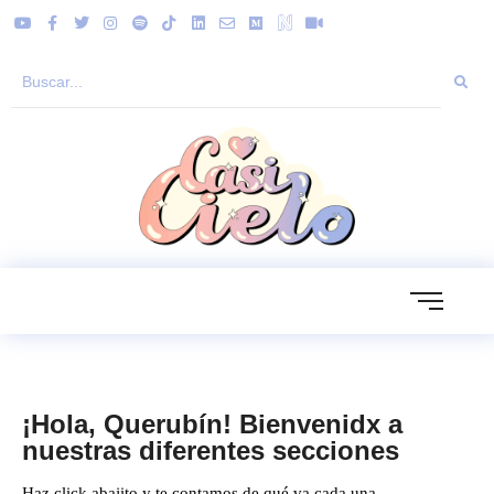
¡Hola, Querubín! Bienvenidx a
nuestras diferentes secciones
Haz click abajito y te contamos de qué va cada una