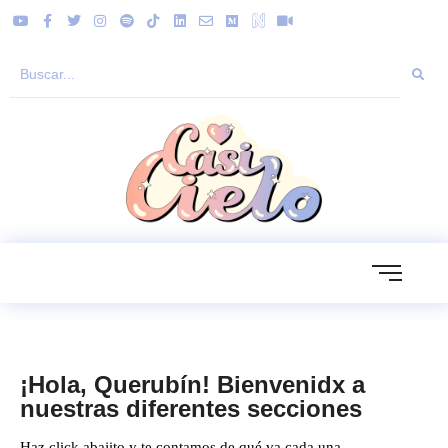
¡Hola, Querubín! Bienvenidx a
nuestras diferentes secciones
Haz click abajito y te contamos de qué va cada una