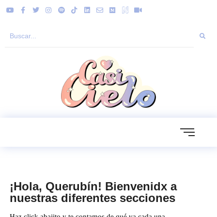
¡Hola, Querubín! Bienvenidx a
nuestras diferentes secciones
Haz click abajito y te contamos de qué va cada una