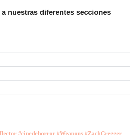
 a nuestras diferentes secciones
flector #cinedehorror #Weapons #ZachCregger