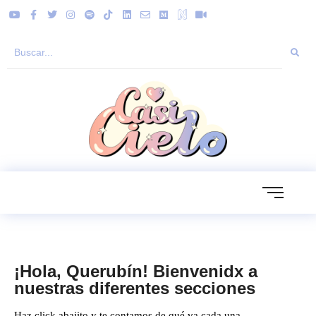
¡Hola, Querubín! Bienvenidx a
nuestras diferentes secciones
Haz click abajito y te contamos de qué va cada una