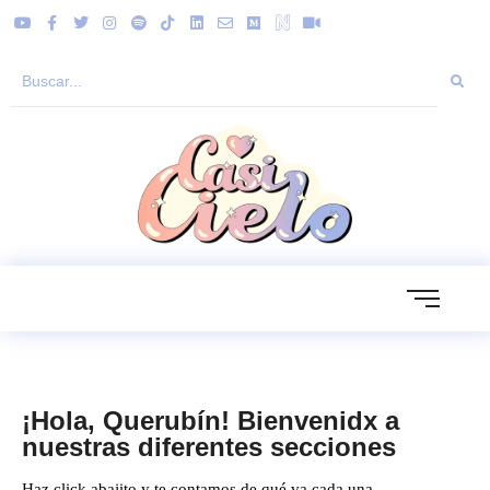
¡Hola, Querubín! Bienvenidx a
nuestras diferentes secciones
Haz click abajito y te contamos de qué va cada una