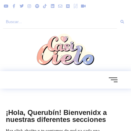
¡Hola, Querubín! Bienvenidx a
nuestras diferentes secciones
Haz click abajito y te contamos de qué va cada una