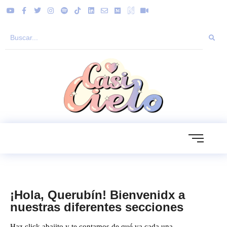
¡Hola, Querubín! Bienvenidx a
nuestras diferentes secciones
Haz click abajito y te contamos de qué va cada una