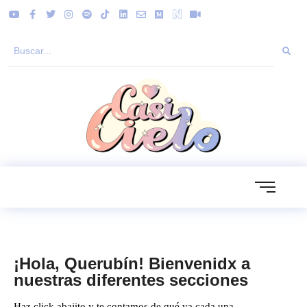
¡Hola, Querubín! Bienvenidx a
nuestras diferentes secciones
Haz click abajito y te contamos de qué va cada una