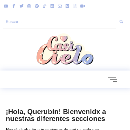
¡Hola, Querubín! Bienvenidx a
nuestras diferentes secciones
Haz click abajito y te contamos de qué va cada una