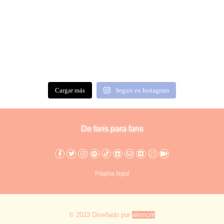
Cargar más
Seguir en Instagram
De fans para fans
Página legal
© 2023 Diseñado por
alemcnt