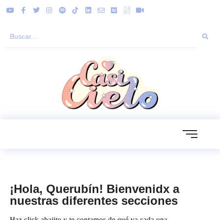
¡Hola, Querubín! Bienvenidx a
nuestras diferentes secciones
Haz click abajito y te contamos de qué va cada una