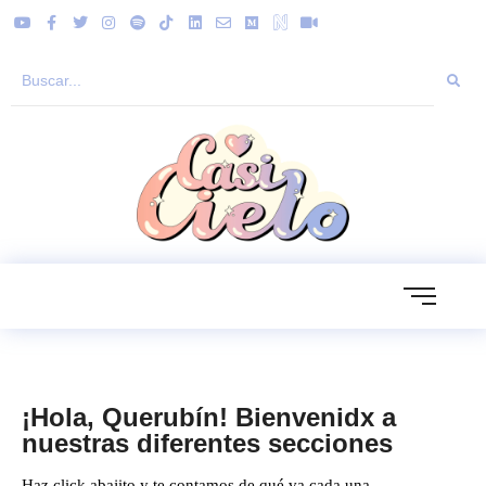
¡Hola, Querubín! Bienvenidx a
nuestras diferentes secciones
Haz click abajito y te contamos de qué va cada una