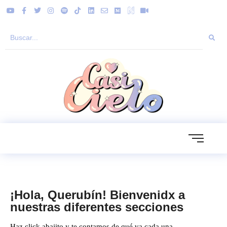
¡Hola, Querubín! Bienvenidx a
nuestras diferentes secciones
Haz click abajito y te contamos de qué va cada una