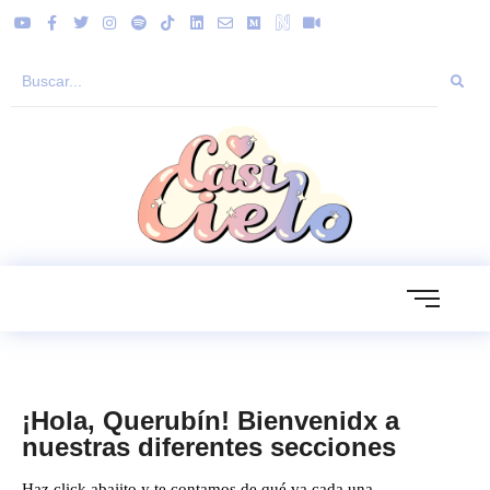
¡Hola, Querubín! Bienvenidx a
nuestras diferentes secciones
Haz click abajito y te contamos de qué va cada una