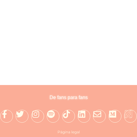
mpetencia
omo estrategias para sobrevivir a la hostilidad Texto y diseño
De fans para fans
Página legal