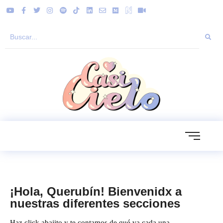
¡Hola, Querubín! Bienvenidx a
nuestras diferentes secciones
Haz click abajito y te contamos de qué va cada una