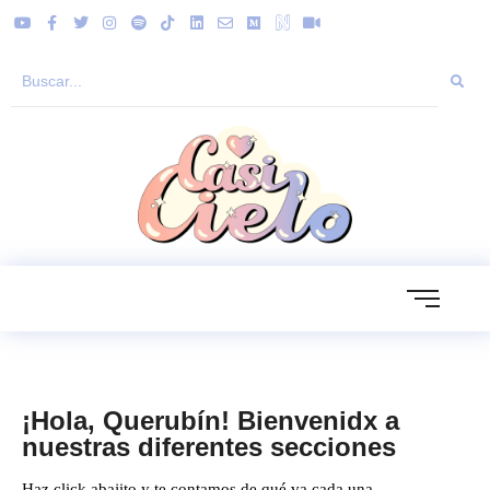
¡Hola, Querubín! Bienvenidx a
nuestras diferentes secciones
Haz click abajito y te contamos de qué va cada una