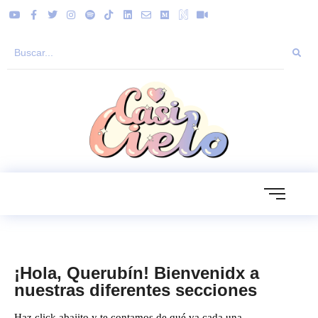
¡Hola, Querubín! Bienvenidx a
nuestras diferentes secciones
Haz click abajito y te contamos de qué va cada una