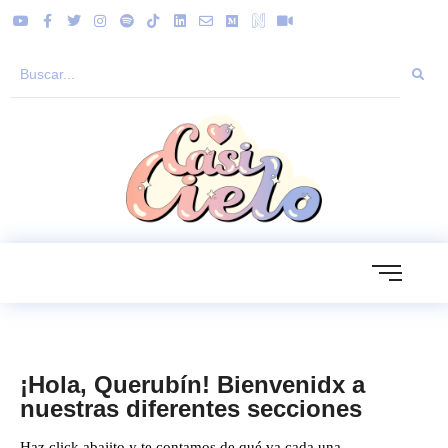
¡Hola, Querubín! Bienvenidx a
nuestras diferentes secciones
Haz click abajito y te contamos de qué va cada una